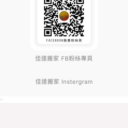
佳達搬家 FB粉絲專頁
佳達搬家 Instergram